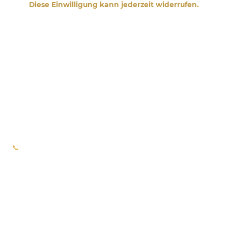
Diese Einwilligung kann jederzeit widerrufen.
📞
+49 151 10306070
📧 sandra@sandrameister.de
🧭 Holunderweg 2
91074 Herzogenaurach