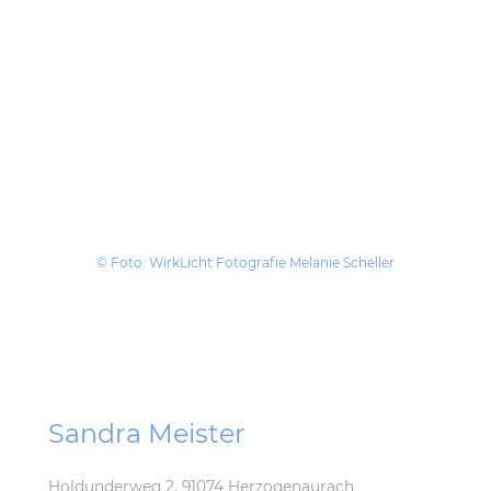
Möchten Sie mich &
meine Arbeit
kennenlernen?
Dann kontaktieren Sie mich
gerne!
© Foto: WirkLicht Fotografie Melanie Scheller
Sandra Meister
Holdunderweg 2, 91074 Herzogenaurach